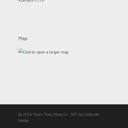
416-663-7779
Map
© 2026 Yours Truly Meat Co..
SEO by Calibrate
Media