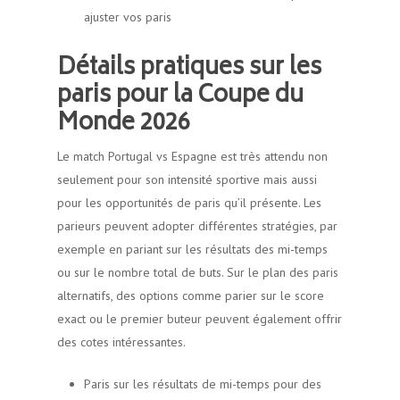
ajuster vos paris
Détails pratiques sur les
paris pour la Coupe du
Monde 2026
Le match Portugal vs Espagne est très attendu non
seulement pour son intensité sportive mais aussi
pour les opportunités de paris qu’il présente. Les
parieurs peuvent adopter différentes stratégies, par
exemple en pariant sur les résultats des mi-temps
ou sur le nombre total de buts. Sur le plan des paris
alternatifs, des options comme parier sur le score
exact ou le premier buteur peuvent également offrir
des cotes intéressantes.
Paris sur les résultats de mi-temps pour des