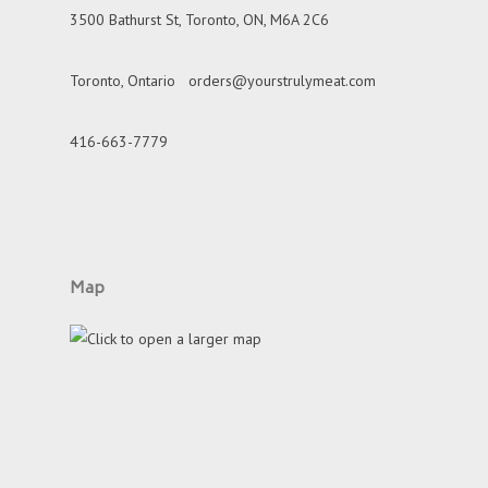
3500 Bathurst St, Toronto, ON, M6A 2C6
Toronto, Ontario
orders@yourstrulymeat.com
416-663-7779
Map