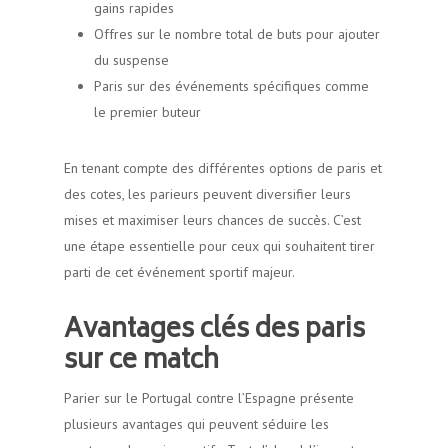
gains rapides
Offres sur le nombre total de buts pour ajouter
du suspense
Paris sur des événements spécifiques comme
le premier buteur
En tenant compte des différentes options de paris et
des cotes, les parieurs peuvent diversifier leurs
mises et maximiser leurs chances de succès. C’est
une étape essentielle pour ceux qui souhaitent tirer
parti de cet événement sportif majeur.
Avantages clés des paris
sur ce match
Parier sur le Portugal contre l’Espagne présente
plusieurs avantages qui peuvent séduire les