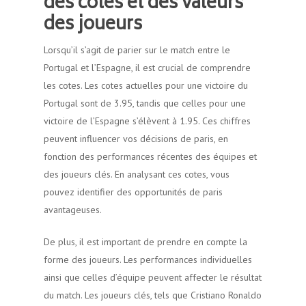
des cotes et des valeurs
des joueurs
Lorsqu’il s’agit de parier sur le match entre le
Portugal et l’Espagne, il est crucial de comprendre
les cotes. Les cotes actuelles pour une victoire du
Portugal sont de 3.95, tandis que celles pour une
victoire de l’Espagne s’élèvent à 1.95. Ces chiffres
peuvent influencer vos décisions de paris, en
fonction des performances récentes des équipes et
des joueurs clés. En analysant ces cotes, vous
pouvez identifier des opportunités de paris
avantageuses.
De plus, il est important de prendre en compte la
forme des joueurs. Les performances individuelles
ainsi que celles d’équipe peuvent affecter le résultat
du match. Les joueurs clés, tels que Cristiano Ronaldo