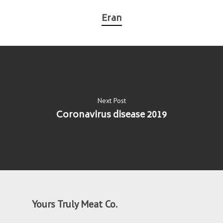
Eran
Next Post
Coronavirus disease 2019
Yours Truly Meat Co.