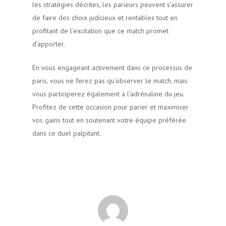
les stratégies décrites, les parieurs peuvent s’assurer
de faire des choix judicieux et rentables tout en
profitant de l’excitation que ce match promet
d’apporter.
En vous engageant activement dans ce processus de
paris, vous ne ferez pas qu’observer le match, mais
vous participerez également à l’adrénaline du jeu.
Profitez de cette occasion pour parier et maximiser
vos gains tout en soutenant votre équipe préférée
dans ce duel palpitant.