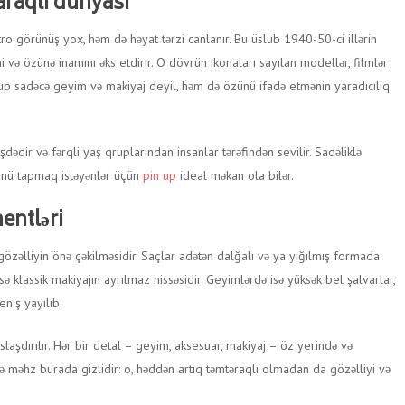
araqlı dünyası
ro görünüş yox, həm də həyat tərzi canlanır. Bu üslub 1940-50-ci illərin
ni və özünə inamını əks etdirir. O dövrün ikonaları sayılan modellər, filmlər
 up sadəcə geyim və makiyaj deyil, həm də özünü ifadə etmənin yaradıcılıq
ədir və fərqli yaş qruplarından insanlar tərəfindən sevilir. Sadəliklə
zünü tapmaq istəyənlər üçün
pin up
ideal məkan ola bilər.
mentləri
 gözəlliyin önə çəkilməsidir. Saçlar adətən dalğalı və ya yığılmış formada
isə klassik makiyajın ayrılmaz hissəsidir. Geyimlərdə isə yüksək bel şalvarlar,
eniş yayılıb.
laşdırılır. Hər bir detal – geyim, aksesuar, makiyaj – öz yerində və
ə məhz burada gizlidir: o, həddən artıq təmtəraqlı olmadan da gözəlliyi və