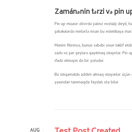
Zamánənin tərzi və pin u
Pin up müasir dövrdə yalnız nostalji deyil, 
şəbəkələrdə minlərlə insan bu estetikaya mara
Mənim fikrimcə, bunun səbəbi onun təklif etd
sadə və şən şeylərə qayıtmaq istəyirlər. Pin
ifadə etməyin də bir yoludur.
Bu istiqamətdə addım atmaq istəyənlər üçün 
yaxından tanımaqda faydalı ola bilər.
AUG