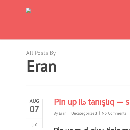
Skip
to
main
content
All Posts By
Eran
Pin up ilə tanışlıq — s
AUG
07
By
Eran
Uncategorized
No Comments
0