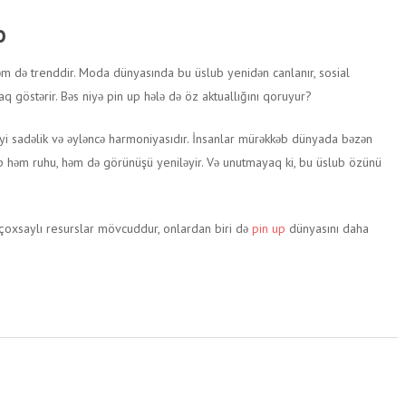
p
həm də trenddir. Moda dünyasında bu üslub yenidən canlanır, sosial
q göstərir. Bəs niyə pin up hələ də öz aktuallığını qoruyur?
iyi sadəlik və əyləncə harmoniyasıdır. İnsanlar mürəkkəb dünyada bəzən
 up həm ruhu, həm də görünüşü yeniləyir. Və unutmayaq ki, bu üslub özünü
çoxsaylı resurslar mövcuddur, onlardan biri də
pin up
dünyasını daha