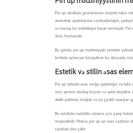
Pin up mədəniyyətinin m
Pin up dedikdə gözlərimizin önündə təkcə ret
amerikalı qadınlarının cazibədarlığını, şənliyi
və musiqi bu estetikaya həyat vermişdir. Pin
dolu formasıdır.
Bu gündə, pin up mədəniyyəti yenidən yüksəlişd
birlikdə əyləncəni birləşdirən bu dünyada ö
Estetik və stilin əsas ele
Pin up stilində əsas vurğu qadınlığın və təbii
olur, qırmızı dodaq boyası və qalın kirpiklər 
ətəkli paltolar, nöqtəli və ya çiçəkli naxışlar g
Bu üslubda sadəliklə əyləncə çox yaxşı balans
məqsədlidir. Məncə, pin up-un əsas cazibəsi d
cazibəni önə çəkir.