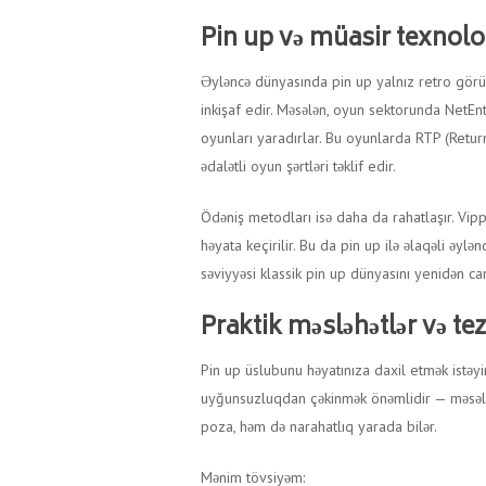
Pin up və müasir texnolo
Əyləncə dünyasında pin up yalnız retro görün
inkişaf edir. Məsələn, oyun sektorunda NetE
oyunları yaradırlar. Bu oyunlarda RTP (Return
ədalətli oyun şərtləri təklif edir.
Ödəniş metodları isə daha da rahatlaşır. Vipp
həyata keçirilir. Bu da pin up ilə əlaqəli əy
səviyyəsi klassik pin up dünyasını yenidən c
Praktik məsləhətlər və tez
Pin up üslubunu həyatınıza daxil etmək istəyi
uyğunsuzluqdan çəkinmək önəmlidir — məsələn
poza, həm də narahatlıq yarada bilər.
Mənim tövsiyəm: