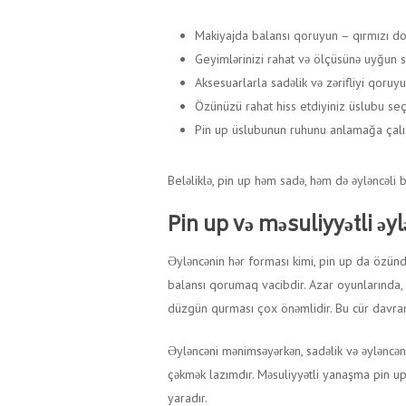
Makiyajda balansı qoruyun – qırmızı do
Geyimlərinizi rahat və ölçüsünə uyğun s
Aksesuarlarla sadəlik və zərifliyi qoruyu
Özünüzü rahat hiss etdiyiniz üslubu seç
Pin up üslubunun ruhunu anlamağa çalışı
Beləliklə, pin up həm sadə, həm də əyləncəli b
Pin up və məsuliyyətli əy
Əyləncənin hər forması kimi, pin up da özündə
balansı qorumaq vacibdir. Azar oyunlarında, mə
düzgün qurması çox önəmlidir. Bu cür davranı
Əyləncəni mənimsəyərkən, sadəlik və əyləncənin
çəkmək lazımdır. Məsuliyyətli yanaşma pin up
yaradır.