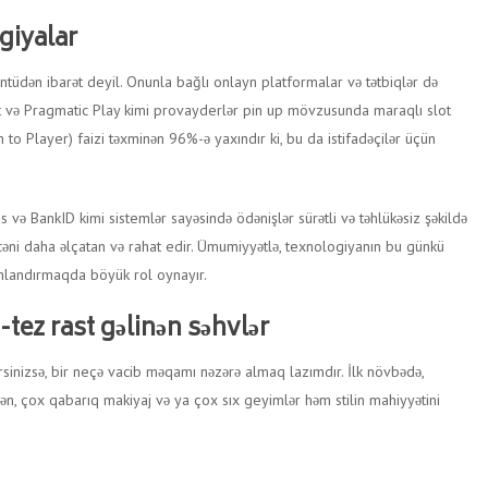
giyalar
tüdən ibarət deyil. Onunla bağlı onlayn platformalar və tətbiqlər də
nt və Pragmatic Play kimi provayderlər pin up mövzusunda maraqlı slot
 to Player) faizi təxminən 96%-ə yaxındır ki, bu da istifadəçilər üçün
s və BankID kimi sistemlər sayəsində ödənişlər sürətli və təhlükəsiz şəkildə
ləncəni daha əlçatan və rahat edir. Ümumiyyətlə, texnologiyanın bu günkü
anlandırmaqda böyük rol oynayır.
-tez rast gəlinən səhvlər
rsinizsə, bir neçə vacib məqamı nəzərə almaq lazımdır. İlk növbədə,
, çox qabarıq makiyaj və ya çox sıx geyimlər həm stilin mahiyyətini