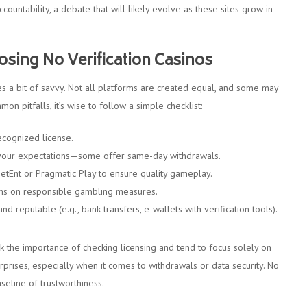
ountability, a debate that will likely evolve as these sites grow in
osing No Verification Casinos
res a bit of savvy. Not all platforms are created equal, and some may
 pitfalls, it’s wise to follow a simple checklist:
ecognized license.
h your expectations—some offer same-day withdrawals.
etEnt or Pragmatic Play to ensure quality gameplay.
rms on responsible gambling measures.
d reputable (e.g., bank transfers, e-wallets with verification tools).
 the importance of checking licensing and tend to focus solely on
rprises, especially when it comes to withdrawals or data security. No
aseline of trustworthiness.