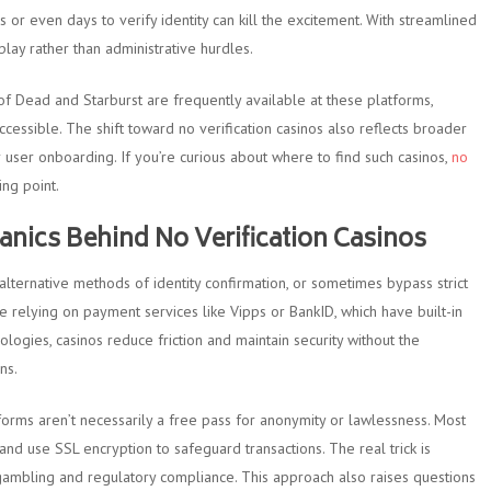
s or even days to verify identity can kill the excitement. With streamlined
lay rather than administrative hurdles.
 of Dead and Starburst are frequently available at these platforms,
cessible. The shift toward no verification casinos also reflects broader
 user onboarding. If you’re curious about where to find such casinos,
no
ing point.
nics Behind No Verification Casinos
 alternative methods of identity confirmation, or sometimes bypass strict
e relying on payment services like Vipps or BankID, which have built-in
logies, casinos reduce friction and maintain security without the
ns.
atforms aren’t necessarily a free pass for anonymity or lawlessness. Most
 and use SSL encryption to safeguard transactions. The real trick is
gambling and regulatory compliance. This approach also raises questions