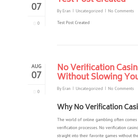
Test Post Created
07
By
Eran
Uncategorized
No Comments
Test Post Created
0
No Verification Casi
AUG
07
Without Slowing Yo
By
Eran
Uncategorized
No Comments
0
Why No Verification Cas
The world of online gambling often comes w
verification processes. No verification casi
straight into their favorite games without t