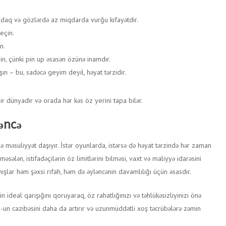
daq və gözlərdə az miqdarda vurğu kifayətdir.
eçin.
n.
in, çünki pin up əsasən özünə inamdır.
n – bu, sadəcə geyim deyil, həyat tərzidir.
ir dünyadır və orada hər kəs öz yerini tapa bilər.
ləncə
 məsuliyyət daşıyır. İstər oyunlarda, istərsə də həyat tərzində hər zaman
sələn, istifadəçilərin öz limitlərini bilməsi, vaxt və maliyyə idarəsini
şlar həm şəxsi rifah, həm də əyləncənin davamlılığı üçün əsasdır.
 ideal qarışığını qoruyaraq, öz rahatlığınızı və təhlükəsizliyinizi önə
-un cazibəsini daha da artırır və uzunmüddətli xoş təcrübələrə zəmin